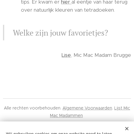
tips. Er kwam er
hier
al eentje van haar terug
over natuurlijk kleuren van tetradoeken.
Welke zijn jouw favorietjes?
Lise
, Mic Mac Madam Brugge
Alle rechten voorbehouden.
Algemene Voorwaarden
.
Lijst Mic
Mac Madammen
Mic Mac Minuscule BV, 0678.617.443, Hélène Maréchalhof 10A,
Gentbrugge
Wij gebruiken cookies om onze website goed te laten