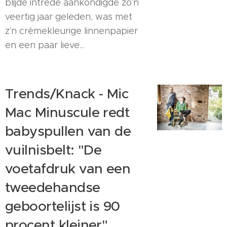
blijde intrede aankondigde zo'n
veertig jaar geleden, was met
z'n crèmekleurige linnenpapier
en een paar lieve...
Trends/Knack - Mic
Mac Minuscule redt
babyspullen van de
vuilnisbelt: "De
voetafdruk van een
tweedehandse
geboortelijst is 90
procent kleiner"