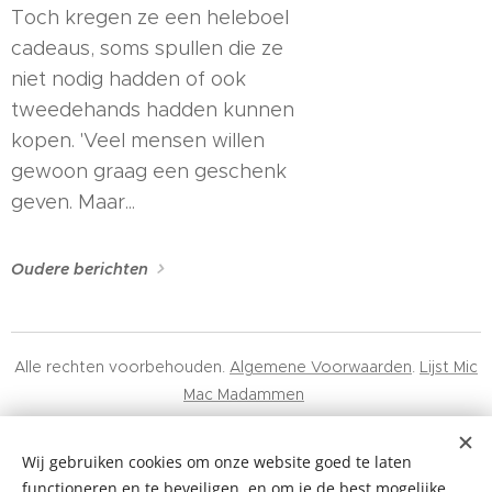
Toch kregen ze een heleboel
cadeaus, soms spullen die ze
niet nodig hadden of ook
tweedehands hadden kunnen
kopen. 'Veel mensen willen
gewoon graag een geschenk
geven. Maar...
Oudere berichten
Alle rechten voorbehouden.
Algemene Voorwaarden
.
Lijst Mic
Mac Madammen
Mic Mac Minuscule BV, 0678.617.443, Hélène Maréchalhof 10A,
Gentbrugge
Wij gebruiken cookies om onze website goed te laten
functioneren en te beveiligen, en om je de best mogelijke