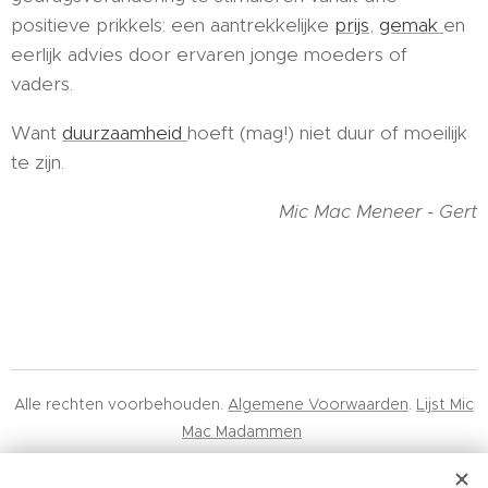
positieve prikkels: een aantrekkelijke
prijs
,
gemak
en
eerlijk advies door ervaren jonge moeders of
vaders.
Want
duurzaamheid
hoeft (mag!) niet duur of moeilijk
te zijn.
Mic Mac Meneer - Gert
Alle rechten voorbehouden.
Algemene Voorwaarden
.
Lijst Mic
Mac Madammen
Mic Mac Minuscule BV, 0678.617.443, Hélène Maréchalhof 10A,