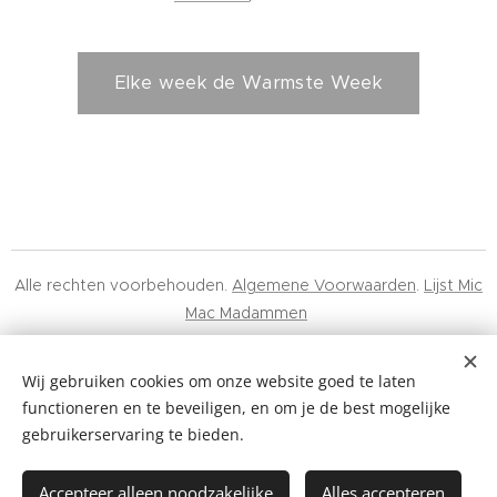
Elke week de Warmste Week
Alle rechten voorbehouden.
Algemene Voorwaarden
.
Lijst Mic
Mac Madammen
Mic Mac Minuscule BV, 0678.617.443, Hélène Maréchalhof 10A,
Gentbrugge
Wij gebruiken cookies om onze website goed te laten
functioneren en te beveiligen, en om je de best mogelijke
Cookies
gebruikerservaring te bieden.
Talen
Accepteer alleen noodzakelijke
Alles accepteren