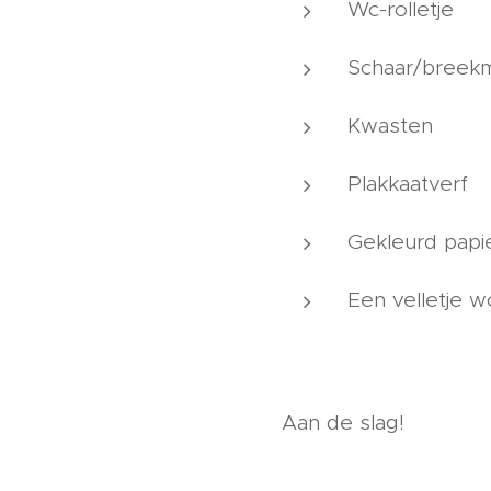
Wc-rolletje
Schaar/breek
Kwasten
Plakkaatverf
Gekleurd papi
Een velletje w
Aan de slag!